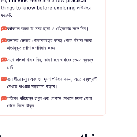
Hi,
I'm Eve
. Here are a few practical
things to know before exploring লাউয়াছড়া
ফরেস্ট.
বর্ষাকালে ভ্রমণের সময় ছাতা ও রেইনকোট সঙ্গে নিন।
জঙ্গলের ভেতরে পোকামাকড়ের কামড় থেকে বাঁচতে লম্বা
হাতাযুক্ত পোশাক পরিধান করুন।
সাথে হালকা খাবার নিন, কারণ বনে খাবারের তেমন ব্যবস্থা
নেই
বনে ধীরে চলুন এবং শব্দ দূষণ পরিহার করুন, এতে বন্যপ্রাণী
দেখতে পাওয়ার সম্ভাবনা বাড়বে।
পরিবেশ পরিচ্ছন্ন রাখুন এবং যেখানে সেখানে ময়লা ফেলা
থেকে বিরত থাকুন