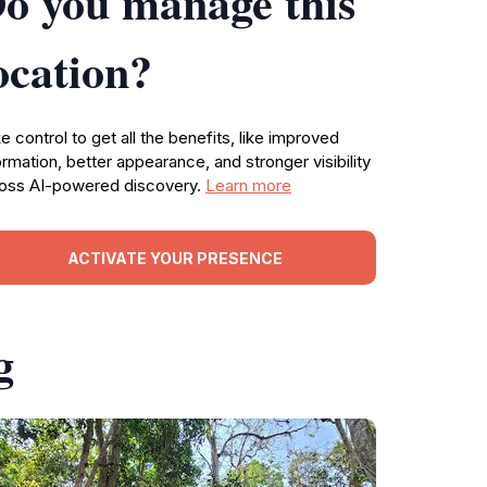
o you manage this
ocation?
e control to get all the benefits, like improved
ormation, better appearance, and stronger visibility
oss AI-powered discovery.
Learn more
ACTIVATE YOUR PRESENCE
g