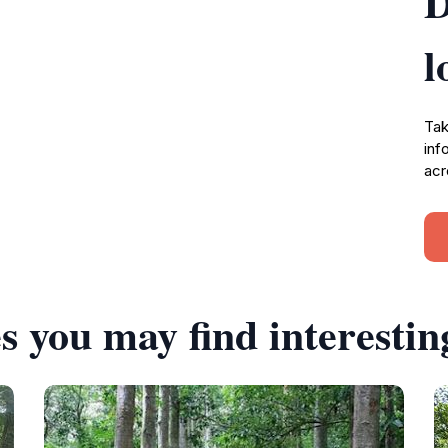
D
l
Tak
inf
acr
s you may find interestin