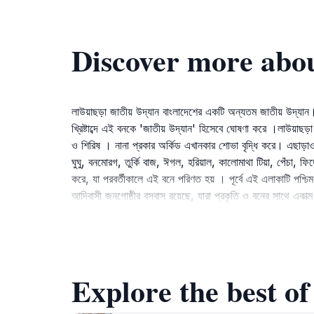
Discover more about 
লাউয়াছড়া জাতীয় উদ্যান বাংলাদেশের একটি অন্যতম জাতীয় উদ্য
খ্রিষ্টাব্দে এই বনকে 'জাতীয় উদ্যান' হিসেবে ঘোষণা করে ।লাউয়াছড
ও শিরিষ । নানা প্রকার অর্কিড এখানকার শোভা বৃদ্ধি করে। এছাড়াও,
ঘুঘু, বনমোরগ, তুর্কি বাজ, ঈগল, হরিয়াল, কালোমাথা টিয়া, পেঁচা, ফি
করে, যা পরবর্তীকালে এই বনে পরিণত হয় । পূর্বে এই এলাকাটি পশ্চি
আদিবাসী জনগোষ্ঠীর বসবাস রয়েছে, যারা প্রকৃতি ও বনের সাথে একাত
Explore the best of w