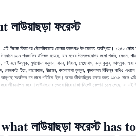
লাউয়াছড়া ফরেস্ট
ান। এটি সিলেট বিভাগের মৌলভীবাজার জেলার কমলগঞ্জ উপজেলায় অবস্থিত। ১২৫০ হেক্টর
়া উদ্যানে ১৬৭ প্রজাতির উদ্ভিদ রয়েছে, যার মধ্যে উল্লেখযোগ্য হলো গর্জন, সেগুন, গাম
 এই বনে উল্লুক, মুখপোড়া হনুমান, বানর, শিয়াল, মেছোবাঘ, বন্য কুকুর, ভাল্লুক, মায
ঙ্গে, লেজকাটা টিয়া, কালোবাজ, হীরামন, কালোমাথা বুলবুল, ধুমকলসহ বিভিন্ন পাখিও এখানে দে
ম ভানুগাছ সংরক্ষিত বন নামে পরিচিত ছিল। বনের জীববৈচিত্র্য রক্ষার জন্য ১৯৯৬ সালে এট
্ম হয়ে জীবনযাপন করে ।লাউয়াছড়ার ভেতর দিয়ে ঢাকা-সিলেট রেলপথ চলে গেছে, যা এই উদ
hat লাউয়াছড়া ফরেস্ট has to