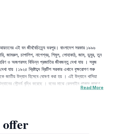
 আয়তনের এই বন জীববৈচিত্র্যে ভরপুর। বাংলাদেশ সরকার ১৯৯৬
ারি, জামরুল, চাপালিশ, নাগেশ্বর, শিমুল, লোহাকাঠ, জাম, ডুমুর, তুন
়া হরিণ ও অজগরসহ বিভিন্ন প্রজাতির জীবজন্তু দেখা যায় । সবুজ
খা যায় ।১৯২৫ খ্রিষ্টাব্দে ব্রিটিশ সরকার এখানে বৃক্ষরোপণ শুরু
িকে জাতীয় উদ্যান হিসেবে ঘোষণা করা হয় । এই উদ্যানে খাসিয়া
্যানের সৌন্দর্য বৃদ্ধি করেছে । বনের মাঝে রেললাইন থাকার কারণে
Read More
 offer