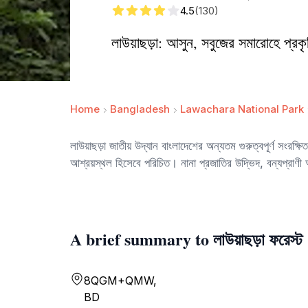
4.5
(130)
লাউয়াছড়া: আসুন, সবুজের সমারোহে প্রক
Home
Bangladesh
Lawachara National Park
লাউয়াছড়া জাতীয় উদ্যান বাংলাদেশের অন্যতম গুরুত্বপূর্ণ সংরক্ষি
আশ্রয়স্থল হিসেবে পরিচিত। নানা প্রজাতির উদ্ভিদ, বন্যপ্রাণ
A brief summary to লাউয়াছড়া ফরেস্ট
8QGM+QMW,
BD