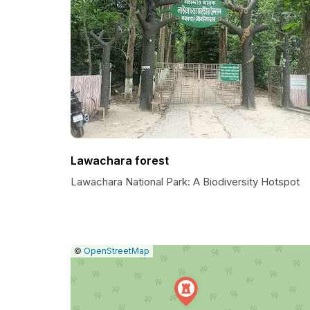
Lawachara forest
Lawachara National Park: A Biodiversity Hotspot
|
Leaflet
|
Report
©
OpenStreetMap
a
map
issue